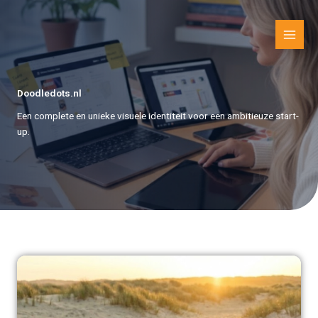
Ga
naar
de
inhoud
Doodledots.nl
Een complete en unieke visuele identiteit voor een ambitieuze start-
up.