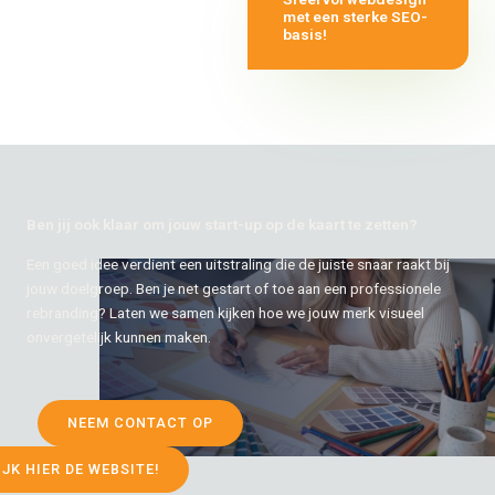
met een sterke SEO-
basis!
Ben jij ook klaar om jouw start-up op de kaart te zetten?
Een goed idee verdient een uitstraling die de juiste snaar raakt bij
jouw doelgroep. Ben je net gestart of toe aan een professionele
rebranding? Laten we samen kijken hoe we jouw merk visueel
onvergetelijk kunnen maken.
NEEM CONTACT OP
IJK HIER DE WEBSITE!