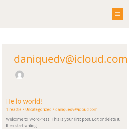
Ga
naar
de
inhoud
daniquedv@icloud.com
Hello world!
Hello
world!
1 reactie
/
Uncategorized
/
daniquedv@icloud.com
Welcome to WordPress. This is your first post. Edit or delete it,
then start writing!